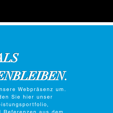
ALS
ENBLEIBEN.
unsere Webpräsenz um.
den Sie hier unser
istungsportfolio,
d Referenzen aus dem