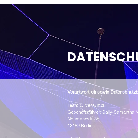
DATENSCH
Verantwortlich sowie Datenschutzb
Team Oliver GmbH
Geschäftsführer: Sally-Samantha
Neumannstr. 3b
13189 Berlin