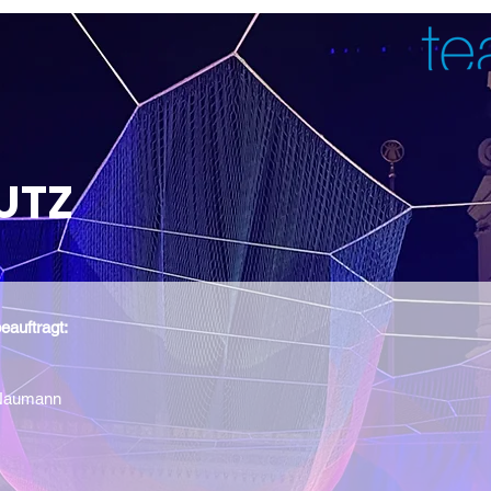
UTZ
eauftragt:
 Naumann