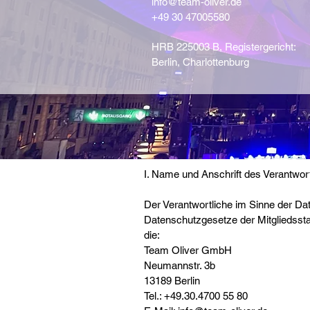
info@team-oliver.de
+49 30 47005580
HRB 225003 B, Registergericht:
Berlin, Charlottenburg
I. Name und Anschrift des Verantwor
Der Verantwortliche im Sinne der D
Datenschutzgesetze der Mitgliedssta
die:
Team Oliver GmbH
Neumannstr. 3b
13189 Berlin
Tel.: +49.30.4700 55 80